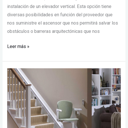
instalación de un elevador vertical. Esta opción tiene
diversas posibilidades en función del proveedor que
nos suministre el ascensor que nos permitirá salvar los
obstáculos o barreras arquitectónicas que nos
Leer más »
Sillas
para
escaleras
con
Lift
Confort