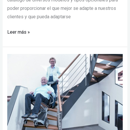
poder proporcionar el que mejor se adapte a nuestros
clientes y que pueda adaptarse
Leer más »
Oruga
salvaescaleras
|
Venta
y
mantenimiento
|
Lift
Confort