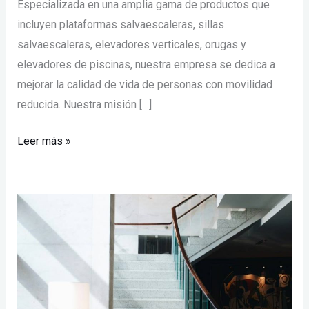
Especializada en una amplia gama de productos que
incluyen plataformas salvaescaleras, sillas
salvaescaleras, elevadores verticales, orugas y
elevadores de piscinas, nuestra empresa se dedica a
mejorar la calidad de vida de personas con movilidad
reducida. Nuestra misión […]
Leer más »
Sillas
elevadoras
para
escaleras:
Soluciones
de