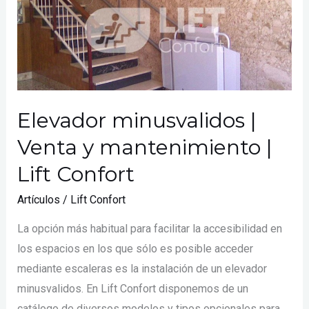
y
mantenimiento
|
Lift
Confort
Elevador minusvalidos |
Venta y mantenimiento |
Lift Confort
Artículos
/
Lift Confort
La opción más habitual para facilitar la accesibilidad en
los espacios en los que sólo es posible acceder
mediante escaleras es la instalación de un elevador
minusvalidos. En Lift Confort disponemos de un
catálogo de diversos modelos y tipos opcionales para