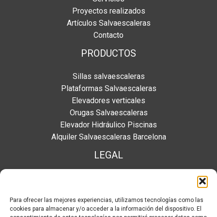
Proyectos realizados
Artículos Salvaescaleras
Contacto
PRODUCTOS
Sillas salvaescaleras
Plataformas Salvaescaleras
Elevadores verticales
Orugas Salvaescaleras
Elevador Hidráulico Piscinas
Alquiler Salvaescaleras Barcelona
LEGAL
Aviso legal
Política de privacidad
Para ofrecer las mejores experiencias, utilizamos tecnologías como las
Política redes sociales
cookies para almacenar y/o acceder a la información del dispositivo. El
Política de cookies