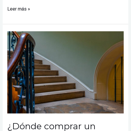
Leer más »
¿Dónde
comprar
un
elevador
unifamiliar?
¡En
Lift
Confort!
¿Dónde comprar un