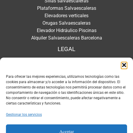
Sillas salvaescaleras
Plataformas Salvaescaleras
Elevadores verticales
Orugas Salvaescaleras
Elevador Hidráulico Piscinas
Alquiler Salvaescaleras Barcelona
LEGAL
Aviso legal
Política de privacidad
Para ofrecer las mejores experiencias, utilizamos tecnologías como las
Política redes sociales
cookies para almacenar y/o acceder a la información del dispositivo. El
Política de cookies
consentimiento de estas tecnologías nos permitirá procesar datos como el
comportamiento de navegación o las identificaciones únicas en este sitio.
No consentir o retirar el consentimiento, puede afectar negativamente a
CONTACTO
ciertas características y funciones.
Dirección:
Gestionar los servicios
Carrer Pamplona, 11
08227 Terrassa (Barcelona)
Aceptar