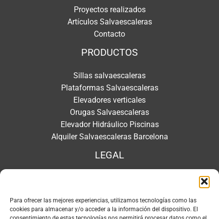
Proyectos realizados
Artículos Salvaescaleras
Contacto
PRODUCTOS
Sillas salvaescaleras
Plataformas Salvaescaleras
Elevadores verticales
Orugas Salvaescaleras
Elevador Hidráulico Piscinas
Alquiler Salvaescaleras Barcelona
LEGAL
Aviso legal
Política de privacidad
Para ofrecer las mejores experiencias, utilizamos tecnologías como las
Política redes sociales
cookies para almacenar y/o acceder a la información del dispositivo. El
Política de cookies
consentimiento de estas tecnologías nos permitirá procesar datos como el