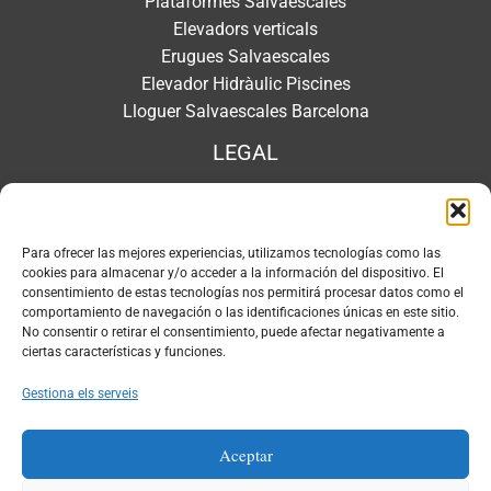
Plataformes Salvaescales
Elevadors verticals
Erugues Salvaescales
Elevador Hidràulic Piscines
Lloguer Salvaescales Barcelona
LEGAL
Avís legal
Política de privacidad
Para ofrecer las mejores experiencias, utilizamos tecnologías como las
Política de privadesa
cookies para almacenar y/o acceder a la información del dispositivo. El
Política de cookies
consentimiento de estas tecnologías nos permitirá procesar datos como el
comportamiento de navegación o las identificaciones únicas en este sitio.
No consentir o retirar el consentimiento, puede afectar negativamente a
CONTACTE
ciertas características y funciones.
Direcció:
Gestiona els serveis
Carrer Pamplona, 11
08227 Terrassa (Barcelona)
Aceptar