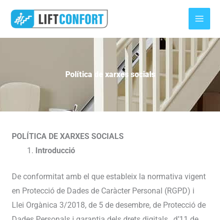
Vés
al
contingut
Política de xarxes socials
POLÍTICA DE XARXES SOCIALS
Introducció
De conformitat amb el que estableix la normativa vigent
en Protecció de Dades de Caràcter Personal (RGPD) i
Llei Orgànica 3/2018, de 5 de desembre, de Protecció de
Dades Personals i garantia dels drets digitals., d’11 de