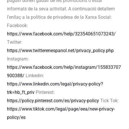
puguin donen gaudir de les promocions o estar
informats de la seva activitat. A continuació detallem
l’enllaç a la política de privadesa de la Xarxa Social:
Facebook:
https://www.facebook.com/help/323540651073243/
Twitter:
https://www.twitterenespanol.net/privacy_policy.php
Instagram:
https://www.facebook.com/help/instagram/155833707
900388/
Linkedin:
https://www.linkedin.com/legal/privacy-policy?
trk=hb_ft_priv
Pinterest:
https://policy.pinterest.com/es/privacy-policy
Tick Tok:
https://www.tiktok.com/legal/page/eea/new-privacy-
policy/es